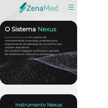
O
Sistema
Nexus
ZenaMed Nexus
é um sistema de
monitoramento conectado, projetado para
programas de recuperação do alcoolismo que
utilizam dissulfiram.
Ela combina medição, verificação e geração
de relatórios em uma única plataforma.
Instrumento Nexus