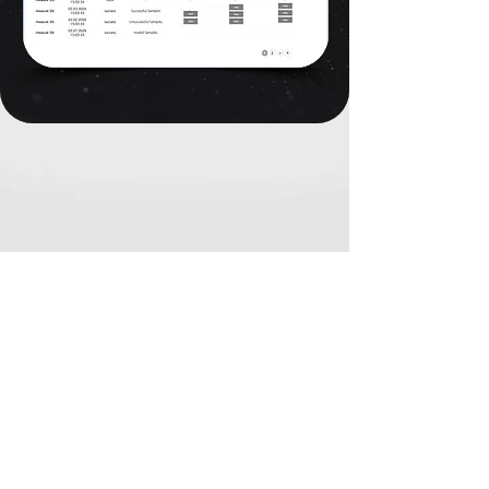
Abordagem Sistêmica
O sistema ZenaMed Nexus
Permite uma implementação
consistente em ambientes clínicos,
ocupacionais e remotos.