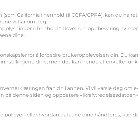
ter
(som California i henhold til CCPA/CPRA), kan du ha rett 
gene vi har om deg.
pplysninger (i henhold til lover om oppbevaring av medi
aene dine.
kapsler og sporing
nskapsler for å forbedre brukeropplevelsen din. Du kan
rinnstillingene dine, men det kan hende at enkelte funk
enne policyen
ernerklæringen fra tid til annen. Vi vil varsle deg om 
en på denne siden og oppdatere «Ikrafttredelsesdatoen»
 policyen eller hvordan dataene dine håndteres, kan d