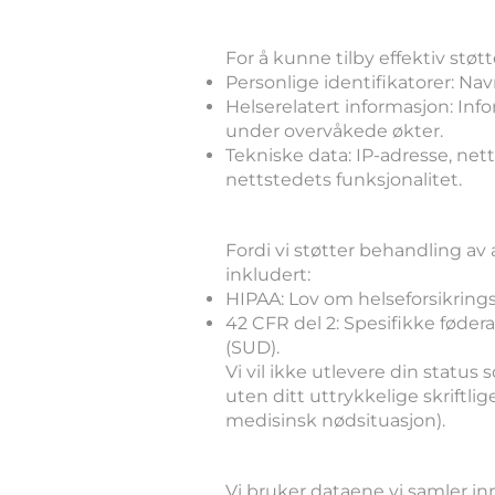
1. Informasjon v
For å kunne tilby effektiv støtt
Personlige identifikatorer: N
Helserelatert informasjon: In
under overvåkede økter.
Tekniske data: IP-adresse, net
nettstedets funksjonalitet.
2. HIPAA og føde
Fordi vi støtter behandling av
inkludert:
HIPAA: Lov om helseforsikrings
42 CFR del 2: Spesifikke fødera
(SUD).
Vi vil ikke utlevere din status
uten ditt uttrykkelige skriftl
medisinsk nødsituasjon).
3. Hvordan vi b
Vi bruker dataene vi samler inn 