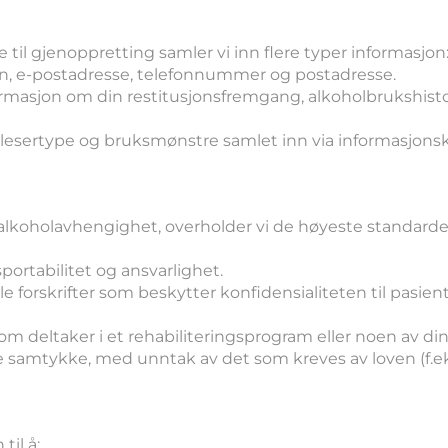
i samler inn
e til gjenoppretting samler vi inn flere typer informasjon
avn, e-postadresse, telefonnummer og postadresse.
formasjon om din restitusjonsfremgang, alkoholbrukshist
tlesertype og bruksmønstre samlet inn via informasjonsk
ral konfidensialitet
 alkoholavhengighet, overholder vi de høyeste standarden
portabilitet og ansvarlighet.
le forskrifter som beskytter konfidensialiteten til pasien
 som deltaker i et rehabiliteringsprogram eller noen av din
ige samtykke, med unntak av det som kreves av loven (f.ek
ruker informasjonen din
til å: