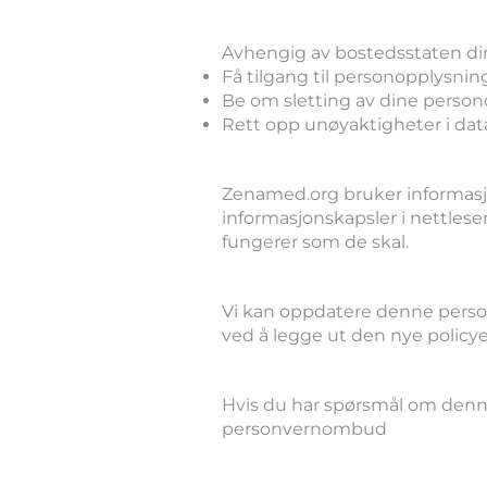
6. Dine rettighe
Avhengig av bostedsstaten din 
Få tilgang til personopplysnin
Be om sletting av dine persono
Rett opp unøyaktigheter i dat
7. Informasjons
Zenamed.org bruker informasjo
informasjonskapsler i nettlese
fungerer som de skal.
8. Endringer i d
Vi kan oppdatere denne personv
ved å legge ut den nye policy
9. Kontakt oss
Hvis du har spørsmål om denne
personvernombud