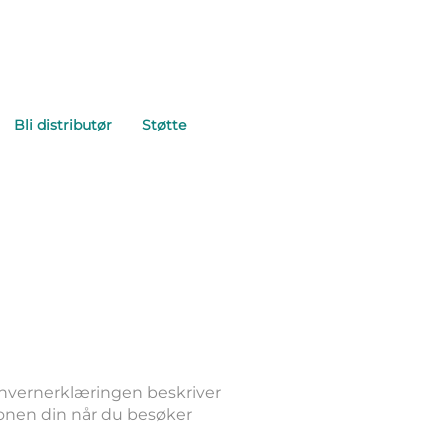
Bli distributør
Støtte
onvernerklæringen beskriver
jonen din når du besøker