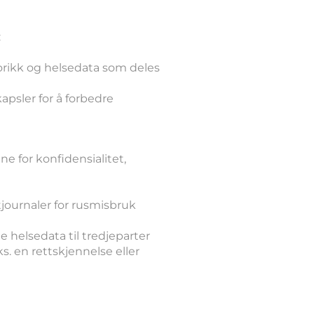
:
orikk og helsedata som deles
apsler for å forbedre
e for konfidensialitet,
tjournaler for rusmisbruk
e helsedata til tredjeparter
s. en rettskjennelse eller