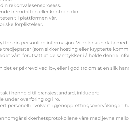
e din rekonvalesensprosess.
e fremdriften eller kontoen din.
teten til plattformen vår.
riske forpliktelser.
ing av informasjon
r bytter din personlige informasjon. Vi deler kun data med:
ige tredjeparter (som sikker hosting eller krypterte ko
tedet vårt, forutsatt at de samtykker i å holde denne in
det er påkrevd ved lov, eller i god tro om at en slik han
ak i henhold til bransjestandard, inkludert:
e under overføring og i ro.
ert personell involvert i gjenopprettingsovervåkingen har
jennomgår sikkerhetsprotokollene våre med jevne mello