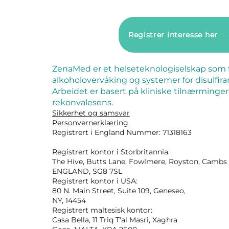
Registrer interesse her
ZenaMed er et helseteknologiselskap som 
alkoholovervåking og systemer for disulfir
Arbeidet er basert på kliniske tilnærminger 
rekonvalesens.
Sikkerhet og samsvar
Personvernerklæring
Registrert i England Nummer: 71318163
Registrert
kontor i Storbritannia:
The Hive, Butts Lane, Fowlmere, Royston, Cambs
ENGLAND, SG8 7SL
Registrert kontor i USA:
80 N. Main Street, Suite 109, Geneseo,
NY, 14454
Registrert maltesisk kontor:
Casa Bella, 11 Triq T'al Masri, Xaghra