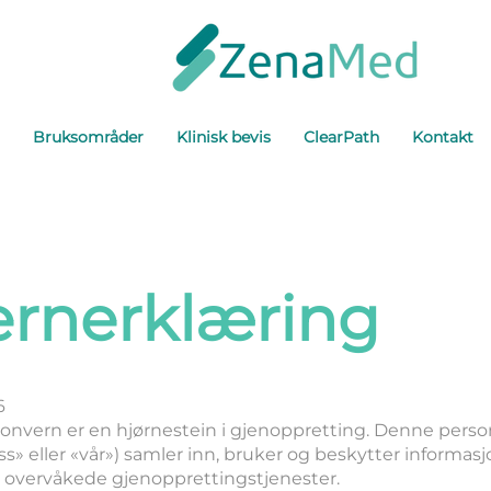
Bruksområder
Klinisk bevis
ClearPath
Kontakt
ernerklæring
6
sonvern er en hjørnestein i gjenoppretting. Denne pers
s» eller «vår») samler inn, bruker og beskytter informas
e overvåkede gjenopprettingstjenester.