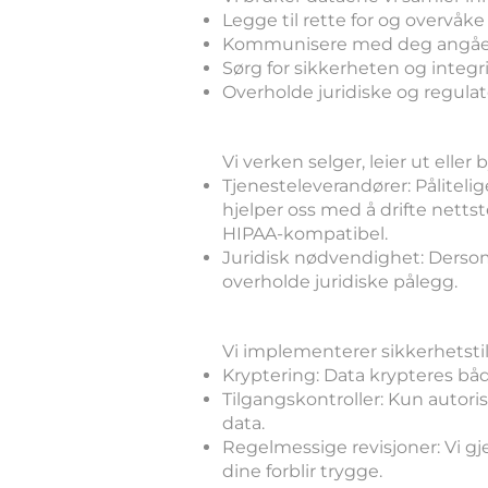
Legge til rette for og overvåk
Kommunisere med deg angåend
Sørg for sikkerheten og integri
Overholde juridiske og regulato
4. Offentliggjør
Vi verken selger, leier ut elle
Tjenesteleverandører: Pålitel
hjelper oss med å drifte netts
HIPAA-kompatibel.
Juridisk nødvendighet: Dersom 
overholde juridiske pålegg.
5. Datasikkerhet
Vi implementerer sikkerhetstilt
Kryptering: Data krypteres båd
Tilgangskontroller: Kun autoris
data.
Regelmessige revisjoner: Vi g
dine forblir trygge.