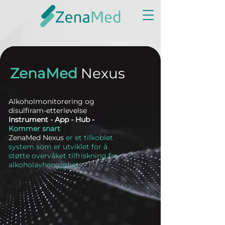
ZenaMed
Nexus
Alkoholmonitorering og
disulfiram-etterlevelse
Instrument - App - Hub -
Kommer snart
ZenaMed Nexus
er et tilkoblet
system som er utviklet for å
støtte overvåket tilfriskning fra
alkoholavhengighet.