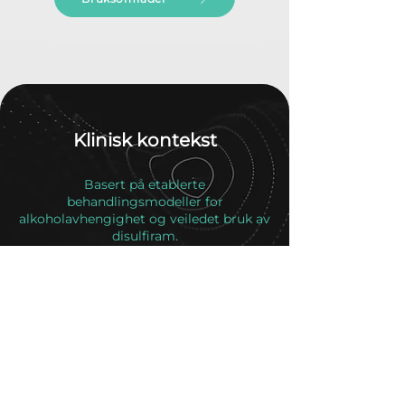
Klinisk kontekst
Basert på etablerte
behandlingsmodeller for
alkoholavhengighet og veiledet bruk av
disulfiram.
Klinisk bevis