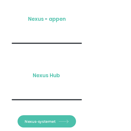
Nexus
-
appen
veiledet arbeidsflyt og
verifisering
Nexus
Hub
overvåking og
rapportering
Nexus-systemet