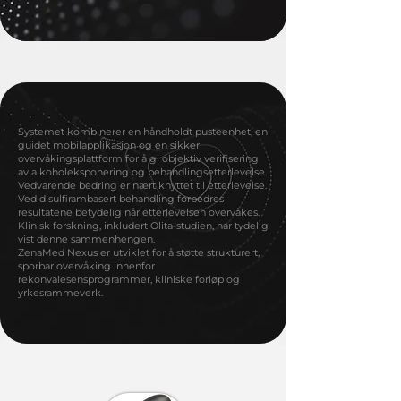
Systemet kombinerer en håndholdt pusteenhet, en
guidet mobilapplikasjon og en sikker
overvåkingsplattform for å gi objektiv verifisering
av alkoholeksponering og behandlingsetterlevelse.
Vedvarende bedring er nært knyttet til etterlevelse.
Ved disulfirambasert behandling forbedres
resultatene betydelig når etterlevelsen overvåkes.
Klinisk forskning, inkludert Olita-studien, har tydelig
vist denne sammenhengen.
ZenaMed Nexus er utviklet for å støtte strukturert,
sporbar overvåking innenfor
rekonvalesensprogrammer, kliniske forløp og
yrkesrammeverk.