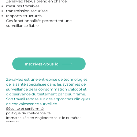
ZenaMed Nexus prend en charge :
mesures traçables
transmission sécurisée
rapports structurés
Ces fonctionnalités permettent une
surveillance fiable.
Inscrivez-vous ici
ZenaMed est une entreprise de technologies
de la santé spécialisée dans les systèmes de
surveillance de la consommation d'alcool et
d'observance du traitement par disulfirame.
Son travail repose sur des approches cliniques
de convalescence surveillée.
Sécurité et conformité
politique de confidentialité
Immatriculée en Angleterre sous le numéro :
71318163
Siège
social au Royaume-Uni
:
The Hive, Butts Lane, Fowlmere, Royston, Cambs