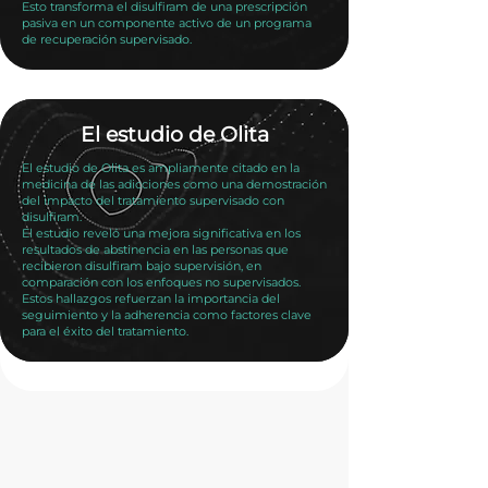
Esto transforma el disulfiram de una prescripción
pasiva en un componente activo de un programa
de recuperación supervisado.
El estudio de Olita
El estudio de Olita es ampliamente citado en la
medicina de las adicciones como una demostración
del impacto del tratamiento supervisado con
disulfiram.
El estudio reveló una mejora significativa en los
resultados de abstinencia en las personas que
recibieron disulfiram bajo supervisión, en
comparación con los enfoques no supervisados.
Estos hallazgos refuerzan la importancia del
seguimiento y la adherencia como factores clave
para el éxito del tratamiento.